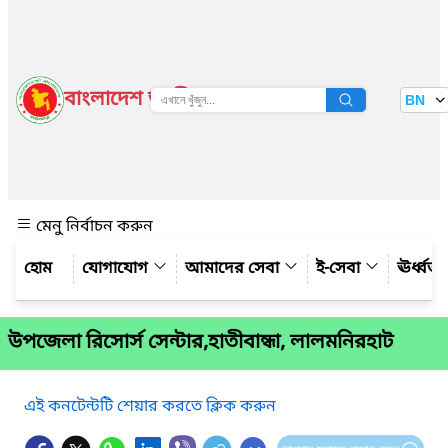
বাংলাদেশ জাতীয় তথ্য বাতায়ন
BN
দেখুন
মেনু নির্বাচন করুন
যোগাযোগ
আমাদের সেবা
ই-সেবা
ঊর্ধ্ব
উপজেলা রিসোর্স সেন্টার,হাতীবান্ধা, লালমনিরহাট
এই কনটেন্টটি শেয়ার করতে ক্লিক করুন