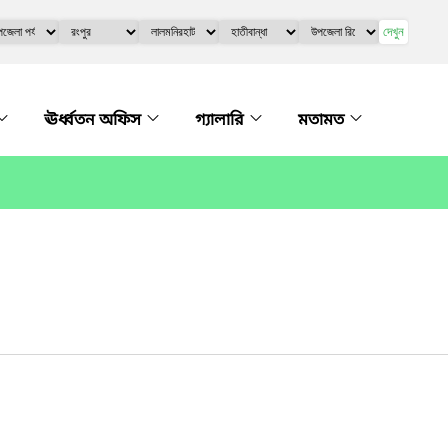
দেখুন
ঊর্ধ্বতন অফিস
গ্যালারি
মতামত