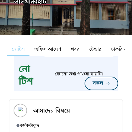
লালমনিরহাট
নোটিশ
অফিস আদেশ
খবর
টেন্ডার
চাকরি কর্ন
নো
কোনো তথ্য পাওয়া যায়নি।
টিশ
সকল
আমাদের বিষয়ে
কর্মকর্তাবৃন্দ