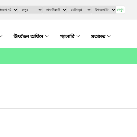
দেখুন
ঊর্ধ্বতন অফিস
গ্যালারি
মতামত