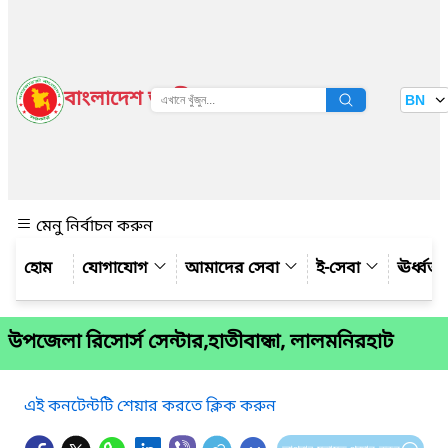
বাংলাদেশ জাতীয় তথ্য বাতায়ন
BN
দেখুন
মেনু নির্বাচন করুন
যোগাযোগ
আমাদের সেবা
ই-সেবা
ঊর্ধ্ব
উপজেলা রিসোর্স সেন্টার,হাতীবান্ধা, লালমনিরহাট
এই কনটেন্টটি শেয়ার করতে ক্লিক করুন