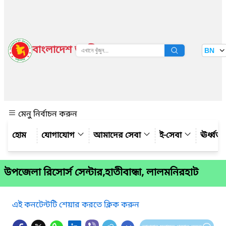
বাংলাদেশ জাতীয় তথ্য বাতায়ন
BN
দেখুন
মেনু নির্বাচন করুন
যোগাযোগ
আমাদের সেবা
ই-সেবা
ঊর্ধ্ব
উপজেলা রিসোর্স সেন্টার,হাতীবান্ধা, লালমনিরহাট
এই কনটেন্টটি শেয়ার করতে ক্লিক করুন